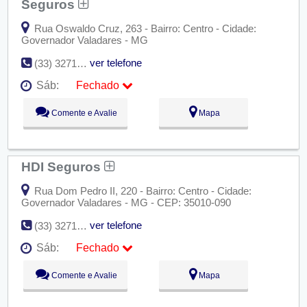
Seguros
Rua Oswaldo Cruz, 263 - Bairro: Centro - Cidade:
Governador Valadares - MG
ver telefone
(33) 3271-1794
Sáb:
Fechado
Seg:
09:00 - 18:00
Comente e Avalie
Mapa
Ter:
09:00 - 18:00
Qua:
09:00 - 18:00
Qui:
09:00 - 18:00
Sex:
09:00 - 18:00
HDI Seguros
Sáb:
Fechado
Dom:
Fechado
Rua Dom Pedro II, 220 - Bairro: Centro - Cidade:
Governador Valadares - MG - CEP: 35010-090
ver telefone
(33) 3271-8875
Sáb:
Fechado
Seg:
09:00 - 18:00
Comente e Avalie
Mapa
Ter:
09:00 - 18:00
Qua:
09:00 - 18:00
Qui:
09:00 - 18:00