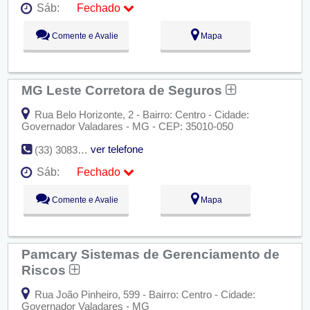
Sáb:
Fechado
Seg:
09:00 - 18:00
Comente e Avalie
Mapa
Ter:
09:00 - 18:00
Qua:
09:00 - 18:00
Qui:
09:00 - 18:00
Sex:
09:00 - 18:00
MG Leste Corretora de Seguros
Sáb:
Fechado
Dom:
Fechado
Rua Belo Horizonte, 2 - Bairro: Centro - Cidade:
Governador Valadares - MG - CEP: 35010-050
ver telefone
(33) 3083-4004
Sáb:
Fechado
Seg:
09:00 - 18:00
Comente e Avalie
Mapa
Ter:
09:00 - 18:00
Qua:
09:00 - 18:00
Qui:
09:00 - 18:00
Sex:
09:00 - 18:00
Pamcary Sistemas de Gerenciamento de
Sáb:
Fechado
Dom:
Fechado
Riscos
Rua João Pinheiro, 599 - Bairro: Centro - Cidade:
Governador Valadares - MG