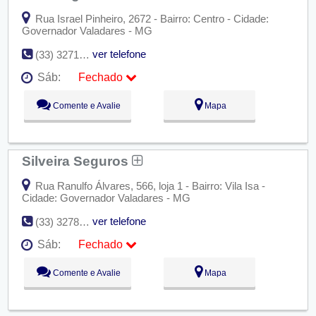
Dom:
Fechado
Rua Israel Pinheiro, 2672 - Bairro: Centro - Cidade:
Governador Valadares - MG
ver telefone
(33) 3271-9127
Sáb:
Fechado
Seg:
09:00 - 18:00
Comente e Avalie
Mapa
Ter:
09:00 - 18:00
Qua:
09:00 - 18:00
Qui:
09:00 - 18:00
Sex:
09:00 - 18:00
Silveira Seguros
Sáb:
Fechado
Dom:
Fechado
Rua Ranulfo Álvares, 566, loja 1 - Bairro: Vila Isa -
Cidade: Governador Valadares - MG
ver telefone
(33) 3278-2561
Sáb:
Fechado
Seg:
09:00 - 18:00
Comente e Avalie
Mapa
Ter:
09:00 - 18:00
Qua:
09:00 - 18:00
Qui:
09:00 - 18:00
Sex:
09:00 - 18:00