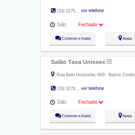
ver telefone
(33) 3275-1364 / (33) 8858-3243 / (33) 9130-8833
Sáb:
Fechado
Seg:
09:00 - 18:00
Comente e Avalie
Mapa
Ter:
09:00 - 18:00
Qua:
09:00 - 18:00
Qui:
09:00 - 18:00
Sex:
09:00 - 18:00
Salão Taxa Unissex
Sáb:
Fechado
Dom:
Fechado
Rua Belo Horizonte, 659 - Bairro: Cent
ver telefone
(33) 3278- 2145
Sáb:
Fechado
Seg:
09:00 - 18:00
Comente e Avalie
Mapa
Ter:
09:00 - 18:00
Qua:
09:00 - 18:00
Qui:
09:00 - 18:00
Sex:
09:00 - 18:00