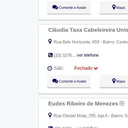
Seg:
09:00 - 18:00
Comente e Avalie
Mapa
Ter:
09:00 - 18:00
Qua:
09:00 - 18:00
Qui:
09:00 - 18:00
Sex:
09:00 - 18:00
Cláudia Taxa Cabeleireira Un
Sáb:
Fechado
Dom:
Fechado
Rua Belo Horizonte, 659 - Bairro: Cent
ver telefone
(33) 3278-2145
Sáb:
Fechado
Seg:
09:00 - 18:00
Comente e Avalie
Mapa
Ter:
09:00 - 18:00
Qua:
09:00 - 18:00
Qui:
09:00 - 18:00
Sex:
09:00 - 18:00
Eudes Ribeiro de Menezes
Sáb:
Fechado
Dom:
Fechado
Rua Otoniel Mota, 295, loja A - Bairro: