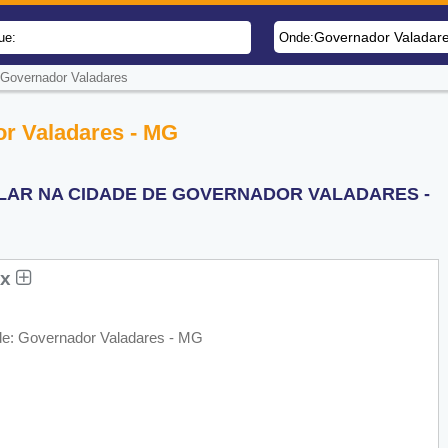
Governador Valadar
ue:
Onde:
r Governador Valadares
or Valadares - MG
ILAR NA CIDADE DE GOVERNADOR VALADARES -
ex
de: Governador Valadares - MG