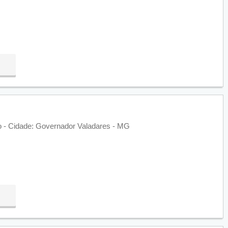
ro - Cidade: Governador Valadares - MG