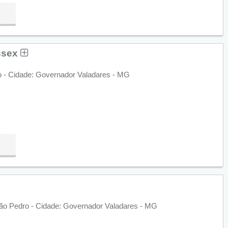
issex
ro - Cidade: Governador Valadares - MG
 São Pedro - Cidade: Governador Valadares - MG