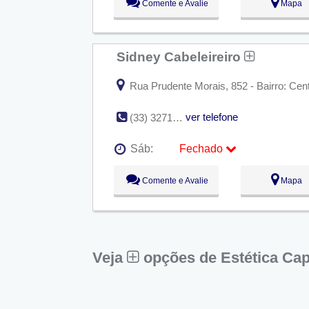
Comente e Avalie
Mapa
Ter:
09:00 - 18:00
Qua:
09:00 - 18:00
Qui:
09:00 - 18:00
Sex:
09:00 - 18:00
Sidney Cabeleireiro
Sáb:
Fechado
Dom:
Fechado
Rua Prudente Morais, 852 - Bairro: Cen
ver telefone
(33) 3271-2584
Sáb:
Fechado
Seg:
09:00 - 18:00
Comente e Avalie
Mapa
Ter:
09:00 - 18:00
Qua:
09:00 - 18:00
Qui:
09:00 - 18:00
Sex:
09:00 - 18:00
Sáb:
Fechado
Dom:
Fechado
Veja
opções de Estética Cap