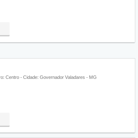
rro: Centro - Cidade: Governador Valadares - MG