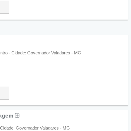
entro - Cidade: Governador Valadares - MG
iagem
 - Cidade: Governador Valadares - MG