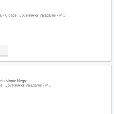
na - Cidade: Governador Valadares - MG
fício Monte Negro
de: Governador Valadares - MG