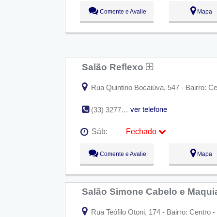
Seg:
09:00 - 18:00
Comente e Avalie
Mapa
Ter:
09:00 - 18:00
Qua:
09:00 - 18:00
Qui:
09:00 - 18:00
Sex:
09:00 - 18:00
Sáb:
Fechado
Dom:
Fechado
Salão Reflexo
Rua Quintino Bocaiúva, 547 - Bairro: C
ver telefone
(33) 3277-8252
Sáb:
Fechado
Seg:
09:00 - 18:00
Comente e Avalie
Mapa
Ter:
09:00 - 18:00
Qua:
09:00 - 18:00
Qui:
09:00 - 18:00
Sex:
09:00 - 18:00
Salão Simone Cabelo e Maqu
Sáb:
Fechado
Dom:
Fechado
Rua Teófilo Otoni, 174 - Bairro: Centro