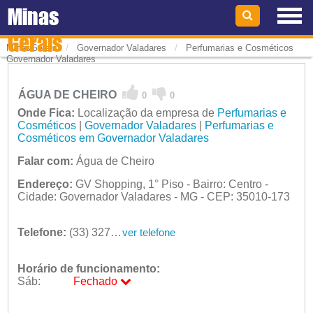
Minas
Gerais
/
/
MinasGerais
Governador Valadares
Perfumarias e Cosméticos
Governador Valadares
ÁGUA DE CHEIRO
0
0
Onde Fica:
Localização da empresa de
Perfumarias e
Cosméticos
|
Governador Valadares
|
Perfumarias e
Cosméticos em Governador Valadares
Falar com:
Água de Cheiro
Endereço:
GV Shopping, 1° Piso - Bairro: Centro -
Cidade: Governador Valadares - MG - CEP: 35010-173
Telefone:
(33) 3275-4676
ver telefone
Horário de funcionamento:
Sáb:
Fechado
Seg:
09:00 - 18:00