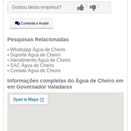
Ter:
09:00 - 18:00
0
0
Gostou desta empresa?
Qua:
09:00 - 18:00
Qui:
09:00 - 18:00
Sex:
09:00 - 18:00
Comente e Avalie
Sáb:
Fechado
Dom:
Fechado
Pesquisas Relacionadas
• Whatsapp Água de Cheiro
• Suporte Água de Cheiro
• Atendimento Água de Cheiro
• SAC Água de Cheiro
• Contato Água de Cheiro
Informações completas do Água de Cheiro em
em Governador Valadares