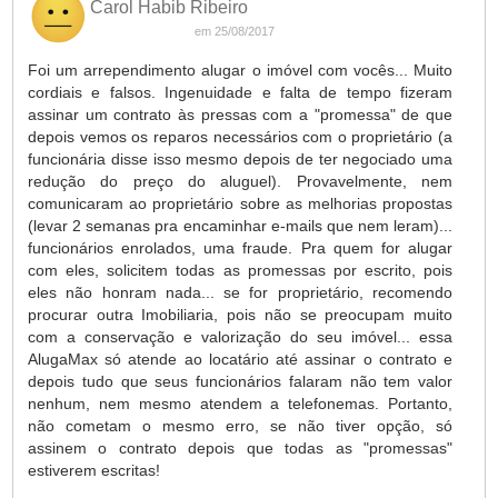
Carol Habib Ribeiro
em 25/08/2017
Foi um arrependimento alugar o imóvel com vocês... Muito
cordiais e falsos. Ingenuidade e falta de tempo fizeram
assinar um contrato às pressas com a "promessa" de que
depois vemos os reparos necessários com o proprietário (a
funcionária disse isso mesmo depois de ter negociado uma
redução do preço do aluguel). Provavelmente, nem
comunicaram ao proprietário sobre as melhorias propostas
(levar 2 semanas pra encaminhar e-mails que nem leram)...
funcionários enrolados, uma fraude. Pra quem for alugar
com eles, solicitem todas as promessas por escrito, pois
eles não honram nada... se for proprietário, recomendo
procurar outra Imobiliaria, pois não se preocupam muito
com a conservação e valorização do seu imóvel... essa
AlugaMax só atende ao locatário até assinar o contrato e
depois tudo que seus funcionários falaram não tem valor
nenhum, nem mesmo atendem a telefonemas. Portanto,
não cometam o mesmo erro, se não tiver opção, só
assinem o contrato depois que todas as "promessas"
estiverem escritas!