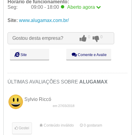
Horário de funcionamento:
Seg:
09:00 - 18:00
Aberto
agora
Seg:
09:00 - 18:00
Aberto
agora
Site:
www.alugamax.com.br/
Ter:
09:00 - 18:00
Qua:
09:00 - 18:00
0
0
Qui:
09:00 - 18:00
Gostou desta empresa?
Sex:
09:00 - 18:00
Sáb:
Fechado
Site
Comente e Avalie
Dom:
Fechado
ÚLTIMAS AVALIAÇÕES SOBRE
ALUGAMAX
Sylvio Riccó
em 27/03/2018
Conteúdo inválido
0
gostaram
Gostei