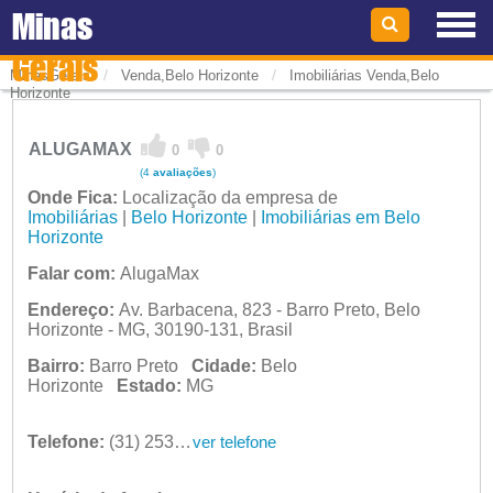
Minas
Gerais
/
/
MinasGerais
Venda,Belo Horizonte
Imobiliárias Venda,Belo
Horizonte
ALUGAMAX
0
0
(4
avaliações
)
Onde Fica:
Localização da empresa de
Imobiliárias
|
Belo Horizonte
|
Imobiliárias em Belo
Horizonte
Falar com:
AlugaMax
Endereço:
Av. Barbacena, 823 - Barro Preto, Belo
Horizonte - MG, 30190-131, Brasil
Bairro:
Barro Preto
Cidade:
Belo
Horizonte
Estado:
MG
Telefone:
(31) 2534-8800
ver telefone