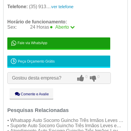
Telefone:
(35) 9136-5636
ver telefone
Horário de funcionamento:
●
Sex:
24 Horas
Aberto
Seg:
24 Horas -
Ter:
24 Horas -
Fale via WhatsApp
Qua:
24 Horas -
Qui:
24 Horas -
Peça Orçamento Grátis
●
Sex:
24 Horas
Aberto
Sáb:
24 Horas -
0
0
Dom:
24 Horas -
Gostou desta empresa?
Comente e Avalie
Pesquisas Relacionadas
• Whatsapp Auto Socorro Guincho Três Irmãos Leves e
Pesados
• Suporte Auto Socorro Guincho Três Irmãos Leves e
Pesados
• Atendimento Auto Socorro Guincho Três Irmãos Leves