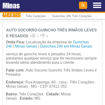
Minas
Gerais
/
/
MinasGerais
Três Corações
Guinchos 24h Três Corações
AUTO SOCORRO GUINCHO TRÊS IRMÃOS LEVES
E PESADOS
0
0
Onde Fica:
Localização da empresa de
Guinchos
24h
|
Minas Gerais
|
Guinchos 24h em Minas Gerais
serviço de guincho leves e pesados 24 horas,
prestamos qualquer serviço que for necessario sempre
levando otimo atendimento para o cliente
Falar com:
Auto Socorro Guincho Três Irmãos Leves e
Pesados
Endereço:
Rua Araponga, 40 - casa - Três Corações -
Minas Gerais - MG - CEP 37412-352
Bairro:
Três Corações
Cidade:
Minas
Gerais
Estado:
MG