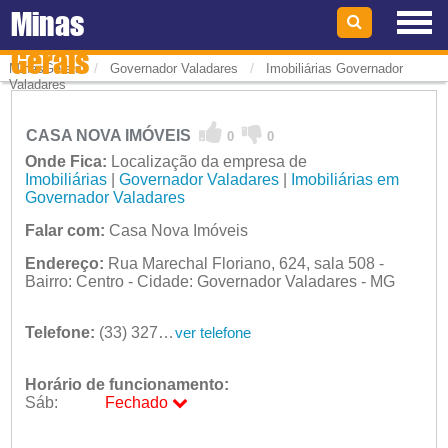
Minas
Gerais
/
/
MinasGerais
Governador Valadares
Imobiliárias Governador
Valadares
CASA NOVA IMÓVEIS
0
0
Onde Fica:
Localização da empresa de
Imobiliárias
|
Governador Valadares
|
Imobiliárias em
Governador Valadares
Falar com:
Casa Nova Imóveis
Endereço:
Rua Marechal Floriano, 624, sala 508 -
Bairro: Centro - Cidade: Governador Valadares - MG
Telefone:
(33) 3277-7757
ver telefone
Horário de funcionamento:
Sáb:
Fechado
Seg:
09:00 - 18:00