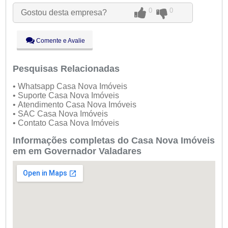
Ter:
09:00 - 18:00
0
0
Gostou desta empresa?
Qua:
09:00 - 18:00
Qui:
09:00 - 18:00
Sex:
09:00 - 18:00
Comente e Avalie
Sáb:
Fechado
Dom:
Fechado
Pesquisas Relacionadas
• Whatsapp Casa Nova Imóveis
• Suporte Casa Nova Imóveis
• Atendimento Casa Nova Imóveis
• SAC Casa Nova Imóveis
• Contato Casa Nova Imóveis
Informações completas do Casa Nova Imóveis
em em Governador Valadares