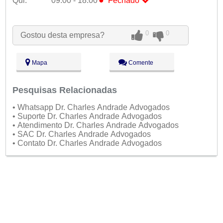
Qui:
09:00 - 18:00
Fechado
Seg:
09:00 - 18:00
Ter:
09:00 - 18:00
0
0
Gostou desta empresa?
Qua:
09:00 - 18:00
●
Qui:
09:00 - 18:00
Fechado
Sex:
09:00 - 18:00
Mapa
Comente
Sáb:
Fechado
Dom:
Fechado
Pesquisas Relacionadas
• Whatsapp Dr. Charles Andrade Advogados
• Suporte Dr. Charles Andrade Advogados
• Atendimento Dr. Charles Andrade Advogados
• SAC Dr. Charles Andrade Advogados
• Contato Dr. Charles Andrade Advogados