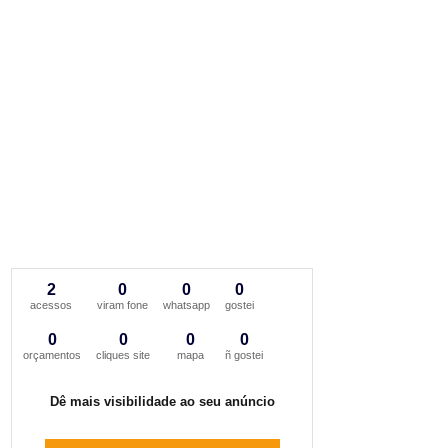
2
0
0
0
acessos
viram fone
whatsapp
gostei
0
0
0
0
orçamentos
cliques site
mapa
ñ gostei
Dê mais visibilidade ao seu anúncio