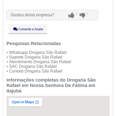
Seg:
09:00 - 18:00
Ter:
09:00 - 18:00
0
0
Gostou desta empresa?
Qua:
09:00 - 18:00
Qui:
09:00 - 18:00
Sex:
09:00 - 18:00
Comente e Avalie
Sáb:
Fechado
Dom:
Fechado
Pesquisas Relacionadas
• Whatsapp Drogaria São Rafael
• Suporte Drogaria São Rafael
• Atendimento Drogaria São Rafael
• SAC Drogaria São Rafael
• Contato Drogaria São Rafael
Informações completas do Drogaria São
Rafael em Nossa Senhora De Fátima em
Itajubá