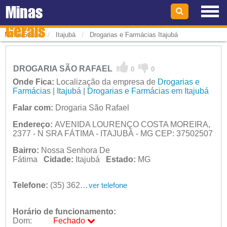
Minas
Gerais
/
/
MinasGerais
Itajubá
Drogarias e Farmácias Itajubá
DROGARIA SÃO RAFAEL
0
0
Onde Fica:
Localização da empresa de
Drogarias e
Farmácias
|
Itajubá
|
Drogarias e Farmácias em Itajubá
Falar com:
Drogaria São Rafael
Endereço:
AVENIDA LOURENÇO COSTA MOREIRA,
2377 - N SRA FÁTIMA - ITAJUBÁ - MG CEP: 37502507
Bairro:
Nossa Senhora De
Fátima
Cidade:
Itajubá
Estado:
MG
Telefone:
(35) 3622-1277
ver telefone
Horário de funcionamento:
Dom:
Fechado