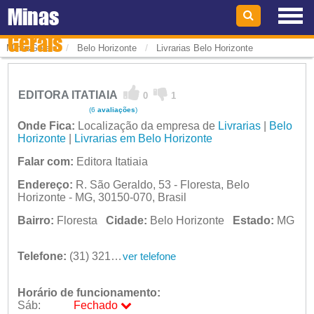
Minas
Gerais
/
/
MinasGerais
Belo Horizonte
Livrarias Belo Horizonte
EDITORA ITATIAIA
0
1
(6
avaliações
)
Onde Fica:
Localização da empresa de
Livrarias
|
Belo
Horizonte
|
Livrarias em Belo Horizonte
Falar com:
Editora Itatiaia
Endereço:
R. São Geraldo, 53 - Floresta, Belo
Horizonte - MG, 30150-070, Brasil
Bairro:
Floresta
Cidade:
Belo Horizonte
Estado:
MG
Telefone:
(31) 3212-4600
ver telefone
Horário de funcionamento:
Sáb:
Fechado