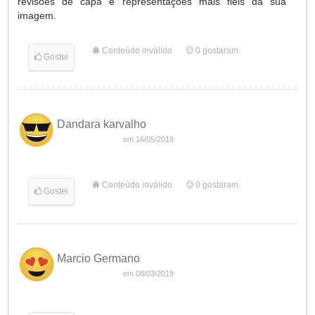
revisões de capa e representações mais fiéis da sua
imagem.
Conteúdo inválido
0
gostaram
Gostei
Dandara karvalho
em 16/05/2019
Conteúdo inválido
0
gostaram
Gostei
Marcio Germano
em 08/03/2019