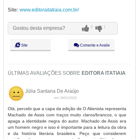
Seg:
09:00 - 18:00
Site:
www.editoraitatiaia.com.br/
Ter:
09:00 - 18:00
Qua:
09:00 - 18:00
0
1
Qui:
09:00 - 18:00
Gostou desta empresa?
Sex:
09:00 - 18:00
Sáb:
Fechado
Site
Comente e Avalie
Dom:
Fechado
ÚLTIMAS AVALIAÇÕES SOBRE
EDITORA ITATIAIA
Júlia Santana De Araújo
em 29/01/2026
Olá, percebi que a capa da edição de O Alienista representa
Machado de Assis com traços muito claros/brancos, o que
apaga a identidade negra do autor. Machado de Assis era
um homem negro e isso é importante para a leitura da obra
e da história literária brasileira. Peço que considerem