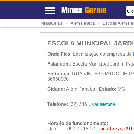
Minas
Gerais
O q
/
/
MinasGerais
Além Paraíba
Escolas Além Par
ESCOLA MUNICIPAL JARD
Onde Fica:
Localização da empresa de
Falar com:
Escola Municipal Jardim Par
Endereço:
RUA VINTE QUATRO DE MAR
36660000
Cidade:
Além Paraíba
Estado:
MG
Telefone:
(32) 3462-2619
ver telefone
Horário de funcionamento:
●
Qua:
09:00 - 18:00
Abre ás 09:0