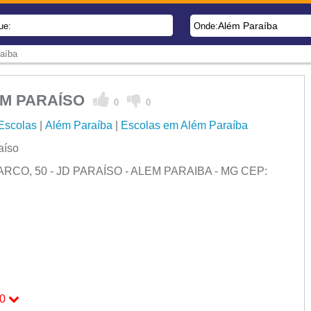
Além Paraíba
ue:
Onde:
aíba
IM PARAÍSO
0
0
Escolas
|
Além Paraíba
|
Escolas em Além Paraíba
aíso
CO, 50 - JD PARAÍSO - ALEM PARAIBA - MG CEP:
0