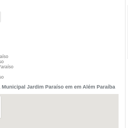
00
raíso
íso
Paraíso
íso
 Municipal Jardim Paraíso em em Além Paraíba