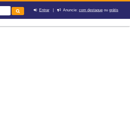
Entrar
|
Anuncie:
com destaque
ou
grátis