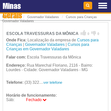
Minas
Gerais
/
/
MinasGerais
Governador Valadares
Cursos para Crianças
Governador Valadares
ESCOLA TRAVESSURAS DA MÔNICA
0
0
Onde Fica:
Localização da empresa de
Cursos para
Crianças
|
Governador Valadares
|
Cursos para
Crianças em Governador Valadares
Falar com:
Escola Travessuras da Mônica
Endereço:
Rua Marechal Floriano, 2116 - Bairro:
Lourdes - Cidade: Governador Valadares - MG
Telefone:
(33) 3221-1200
ver telefone
Horário de funcionamento:
Sáb:
Fechado
Seg:
09:00 - 18:00