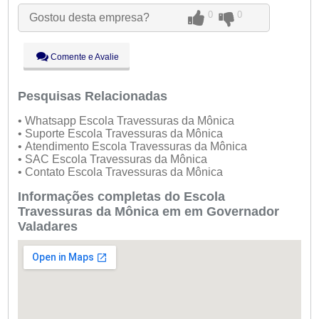
Ter:
09:00 - 18:00
0
0
Gostou desta empresa?
Qua:
09:00 - 18:00
Qui:
09:00 - 18:00
Sex:
09:00 - 18:00
Comente e Avalie
Sáb:
Fechado
Dom:
Fechado
Pesquisas Relacionadas
• Whatsapp Escola Travessuras da Mônica
• Suporte Escola Travessuras da Mônica
• Atendimento Escola Travessuras da Mônica
• SAC Escola Travessuras da Mônica
• Contato Escola Travessuras da Mônica
Informações completas do Escola
Travessuras da Mônica em em Governador
Valadares