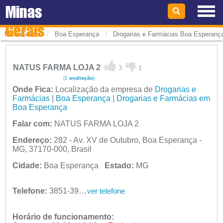
Minas
Gerais
/
/
MinasGerais
Boa Esperança
Drogarias e Farmácias Boa Esperanç
NATUS FARMA LOJA 2
3
1
(1
avaliação
)
Onde Fica:
Localização da empresa de
Drogarias e
Farmácias
|
Boa Esperança
|
Drogarias e Farmácias em
Boa Esperança
Falar com:
NATUS FARMA LOJA 2
Endereço:
282 - Av. XV de Outubro, Boa Esperança -
MG, 37170-000, Brasil
Cidade:
Boa Esperança
Estado:
MG
Telefone:
3851-3914
ver telefone
Horário de funcionamento: