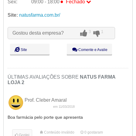
●
Sex:
09:00 - 18:00
Fechado
Seg:
09:00 - 18:00
Site:
natusfarma.com.br/
Ter:
09:00 - 18:00
Qua:
09:00 - 18:00
3
1
Qui:
09:00 - 18:00
Gostou desta empresa?
●
Sex:
09:00 - 18:00
Fechado
Sáb:
Fechado
Site
Comente e Avalie
Dom:
Fechado
ÚLTIMAS AVALIAÇÕES SOBRE
NATUS FARMA
LOJA 2
Prof. Cleber Amaral
em 11/03/2018
Boa farmácia pelo porte que apresenta
Conteúdo inválido
0
gostaram
Gostei