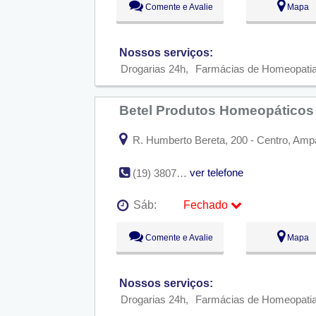
Comente e Avalie
Mapa
Ter:
09:00 - 18:00
Qua:
09:00 - 18:00
Qui:
09:00 - 18:00
Sex:
09:00 - 18:00
Nossos serviços:
Sáb:
Fechado
Drogarias 24h
Farmácias de Homeopati
Dom:
Fechado
Betel Produtos Homeopáticos
R. Humberto Bereta, 200 - Centro, Ampa
ver telefone
(19) 3807-2333
Sáb:
Fechado
Seg:
09:00 - 18:00
Comente e Avalie
Mapa
Ter:
09:00 - 18:00
Qua:
09:00 - 18:00
Qui:
09:00 - 18:00
Sex:
09:00 - 18:00
Nossos serviços:
Sáb:
Fechado
Drogarias 24h
Farmácias de Homeopati
Dom:
Fechado