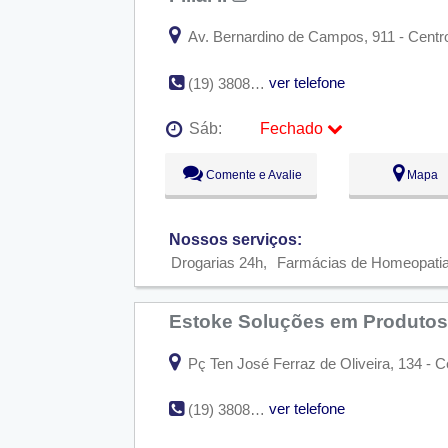
Av. Bernardino de Campos, 911 - Centro
ver telefone
(19) 3808-1639
Sáb:
Fechado
Seg:
09:00 - 18:00
Comente e Avalie
Mapa
Ter:
09:00 - 18:00
Qua:
09:00 - 18:00
Qui:
09:00 - 18:00
Sex:
09:00 - 18:00
Nossos serviços:
Sáb:
Fechado
Drogarias 24h
Farmácias de Homeopati
Dom:
Fechado
Estoke Soluções em Produto
Pç Ten José Ferraz de Oliveira, 134 - C
ver telefone
(19) 3808-6065