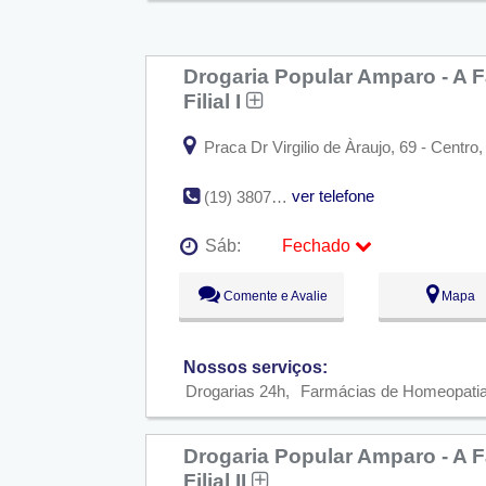
Drogaria Popular Amparo - A F
Filial I
Praca Dr Virgilio de Àraujo, 69 - Centro
ver telefone
(19) 3807-4415
Sáb:
Fechado
Seg:
09:00 - 18:00
Comente e Avalie
Mapa
Ter:
09:00 - 18:00
Qua:
09:00 - 18:00
Qui:
09:00 - 18:00
Sex:
09:00 - 18:00
Nossos serviços:
Sáb:
Fechado
Drogarias 24h
Farmácias de Homeopati
Dom:
Fechado
Drogaria Popular Amparo - A F
Filial II