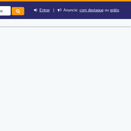
Entrar
|
Anuncie:
com destaque
ou
grátis
ro