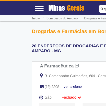
Minas
Gerais
O q
/
/
Início
Bom Jesus do Amparo
Drogarias e Fa
Drogarias e Farmácias em B
20 ENDEREÇOS DE DROGARIAS E 
AMPARO - MG
A Farmacêutica
R. Comendador Guimarães, 604 - Centro
ver telefone
(19) 3808-1420
Sáb:
Fechado
Seg:
09:00 - 18:00