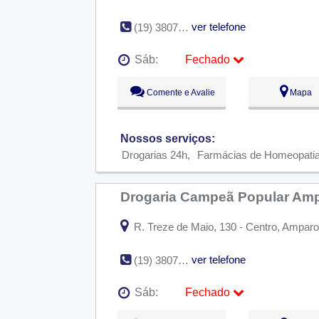
ver telefone
(19) 3807-5673
Sáb:
Fechado
Seg:
09:00 - 18:00
Comente e Avalie
Mapa
Ter:
09:00 - 18:00
Qua:
09:00 - 18:00
Qui:
09:00 - 18:00
Sex:
09:00 - 18:00
Nossos serviços:
Sáb:
Fechado
Drogarias 24h
Farmácias de Homeopati
Dom:
Fechado
Drogaria Campeã Popular Am
R. Treze de Maio, 130 - Centro, Amparo 
ver telefone
(19) 3807-4552
Sáb:
Fechado
Seg:
09:00 - 18:00