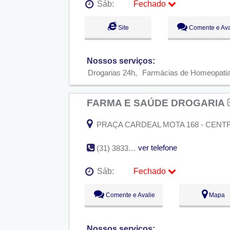
Sáb:
Fechado
Seg:
09:00 - 18:00
Site
Comente e Ava
Ter:
09:00 - 18:00
Qua:
09:00 - 18:00
Qui:
09:00 - 18:00
Sex:
09:00 - 18:00
Nossos serviços:
Sáb:
Fechado
Drogarias 24h
Farmácias de Homeopati
Dom:
Fechado
FARMA E SAÚDE DROGARIA
PRAÇA CARDEAL MOTA 168 - CENTRO, 
ver telefone
(31) 3833-1216
Sáb:
Fechado
Seg:
09:00 - 18:00
Comente e Avalie
Mapa
Ter:
09:00 - 18:00
Qua:
09:00 - 18:00
Qui:
09:00 - 18:00
Sex:
09:00 - 18:00
Nossos serviços: