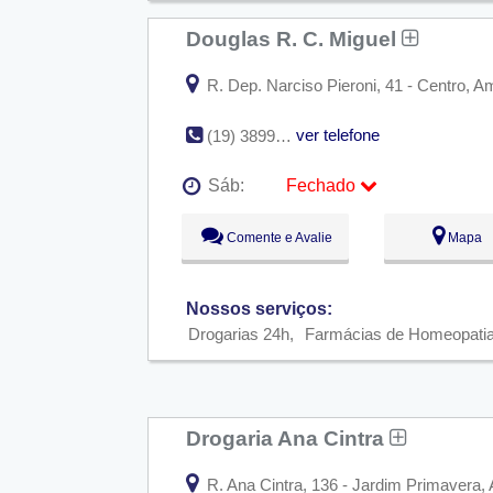
Douglas R. C. Miguel
R. Dep. Narciso Pieroni, 41 - Centro, A
ver telefone
(19) 3899-1013
Sáb:
Fechado
Seg:
09:00 - 18:00
Comente e Avalie
Mapa
Ter:
09:00 - 18:00
Qua:
09:00 - 18:00
Qui:
09:00 - 18:00
Sex:
09:00 - 18:00
Nossos serviços:
Sáb:
Fechado
Drogarias 24h
Farmácias de Homeopati
Dom:
Fechado
Drogaria Ana Cintra
R. Ana Cintra, 136 - Jardim Primavera, 