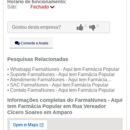
Horário de funcionamento:
Sáb:
Fechado
Seg:
09:00 - 18:00
Ter:
09:00 - 18:00
0
0
Gostou desta empresa?
Qua:
09:00 - 18:00
Qui:
09:00 - 18:00
Sex:
09:00 - 18:00
Comente e Avalie
Sáb:
Fechado
Dom:
Fechado
Pesquisas Relacionadas
• Whatsapp FarmaNunes - Aqui tem Farmácia Popular
• Suporte FarmaNunes - Aqui tem Farmácia Popular
• Atendimento FarmaNunes - Aqui tem Farmácia
Popular
• SAC FarmaNunes - Aqui tem Farmácia Popular
• Contato FarmaNunes - Aqui tem Farmácia Popular
Informações completas do FarmaNunes - Aqui
tem Farmácia Popular em Rua Vereador
Cícero Soares em Amparo