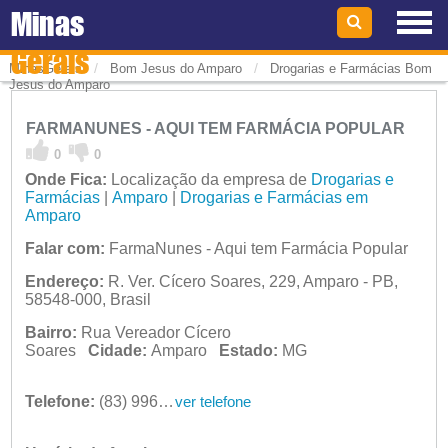
Minas
Gerais
/
/
MinasGerais
Bom Jesus do Amparo
Drogarias e Farmácias Bom
Jesus do Amparo
FARMANUNES - AQUI TEM FARMÁCIA POPULAR
0
0
Onde Fica:
Localização da empresa de
Drogarias e
Farmácias
|
Amparo
|
Drogarias e Farmácias em
Amparo
Falar com:
FarmaNunes - Aqui tem Farmácia Popular
Endereço:
R. Ver. Cícero Soares, 229, Amparo - PB,
58548-000, Brasil
Bairro:
Rua Vereador Cícero
Soares
Cidade:
Amparo
Estado:
MG
Telefone:
(83) 99645-6919
ver telefone