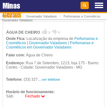
Minas
Gerais
/
/
MinasGerais
Governador Valadares
Perfumarias e Cosméticos
Governador Valadares
ÁGUA DE CHEIRO
0
0
Onde Fica:
Localização da empresa de
Perfumarias e
Cosméticos
|
Governador Valadares
|
Perfumarias e
Cosméticos em Governador Valadares
Falar com:
Água de Cheiro
Endereço:
Rua 7 de Setembro, 1213, loja 175 - Bairro:
Centro - Cidade: Governador Valadares - MG
Telefone:
(33) 3272-4137
ver telefone
Horário de funcionamento:
Sáb:
Fechado
Seg:
09:00 - 18:00