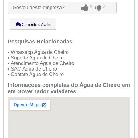
Ter:
09:00 - 18:00
0
0
Gostou desta empresa?
Qua:
09:00 - 18:00
Qui:
09:00 - 18:00
Sex:
09:00 - 18:00
Comente e Avalie
Sáb:
Fechado
Dom:
Fechado
Pesquisas Relacionadas
• Whatsapp Água de Cheiro
• Suporte Água de Cheiro
• Atendimento Água de Cheiro
• SAC Água de Cheiro
• Contato Água de Cheiro
Informações completas do Água de Cheiro em
em Governador Valadares