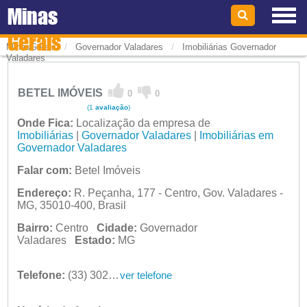
Minas
Gerais
/
/
MinasGerais
Governador Valadares
Imobiliárias Governador
Valadares
BETEL IMÓVEIS
0
0
(1
avaliação
)
Onde Fica:
Localização da empresa de
Imobiliárias
|
Governador Valadares
|
Imobiliárias em
Governador Valadares
Falar com:
Betel Imóveis
Endereço:
R. Peçanha, 177 - Centro, Gov. Valadares -
MG, 35010-400, Brasil
Bairro:
Centro
Cidade:
Governador
Valadares
Estado:
MG
Telefone:
(33) 3021-1814
ver telefone