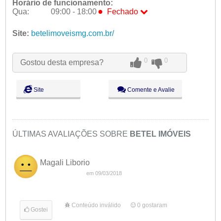
Horário de funcionamento:
●
Qua:
09:00 - 18:00
Fechado
Seg:
09:00 - 18:00
Site:
betelimoveismg.com.br/
Ter:
09:00 - 18:00
●
Qua:
09:00 - 18:00
Fechado
0
0
Qui:
09:00 - 18:00
Gostou desta empresa?
Sex:
09:00 - 18:00
Sáb:
Fechado
Site
Comente e Avalie
Dom:
Fechado
ÚLTIMAS AVALIAÇÕES SOBRE
BETEL IMÓVEIS
Magali Liborio
em 09/03/2018
Conteúdo inválido
0
gostaram
Gostei