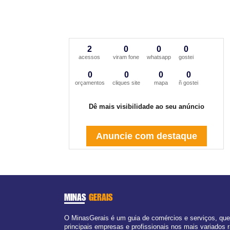
2
0
0
0
acessos
viram fone
whatsapp
gostei
0
0
0
0
orçamentos
cliques site
mapa
ñ gostei
Dê mais visibilidade ao seu anúncio
Anuncie com destaque
MINAS
GERAIS
O MinasGerais é um guia de comércios e serviços, qu
principais empresas e profissionais nos mais variados