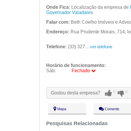
Onde Fica:
Localização da empresa de
Governador Valadares
Falar com:
Beth Coelho Imóveis e Advo
Endereço:
Rua Prudente Morais, 714, lo
Telefone:
(33) 3271-4432
ver telefone
Horário de funcionamento:
Sáb:
Fechado
Seg:
09:00 - 18:00
Ter:
09:00 - 18:00
0
0
Gostou desta empresa?
Qua:
09:00 - 18:00
Qui:
09:00 - 18:00
Sex:
09:00 - 18:00
Mapa
Comente
Sáb:
Fechado
Dom:
Pesquisas Relacionadas
Fechado