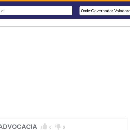
Governador Valadar
ue:
Onde:
E ADVOCACIA
0
0