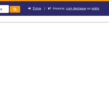
Entrar
|
Anuncie:
com destaque
ou
grátis
es