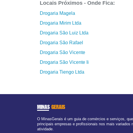
Locais Próximos - Onde Fica:
Drogaria Magela
Drogaria Mirim Ltda
Drogaria São Luiz Ltda
Drogaria São Rafael
Drogaria São Vicente
Drogaria São Vicente Ii
Drogaria Tiengo Ltda
MINAS
GERAIS
O MinasGerais é um guia de comércios e serviços, qu
principais empresas e profissionais nos mais variados
atividade.