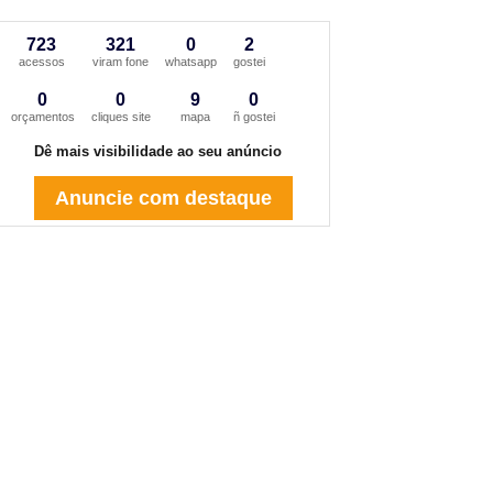
723
321
0
2
acessos
viram fone
whatsapp
gostei
0
0
9
0
orçamentos
cliques site
mapa
ñ gostei
Dê mais visibilidade ao seu anúncio
Anuncie com destaque