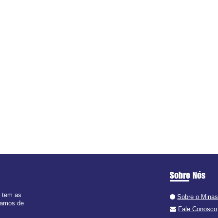
Sobre Nós
e tem as
Sobre o Minas
 ramos de
Fale Conosco