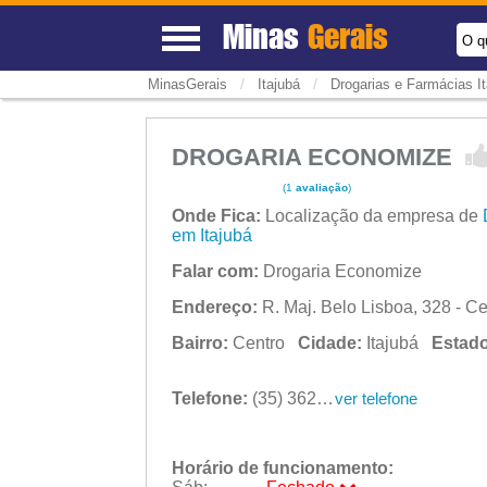
Minas
Gerais
O q
/
/
MinasGerais
Itajubá
Drogarias e Farmácias It
DROGARIA ECONOMIZE
(1
avaliação
)
Onde Fica:
Localização da empresa de
em Itajubá
Falar com:
Drogaria Economize
Endereço:
R. Maj. Belo Lisboa, 328 - Ce
Bairro:
Centro
Cidade:
Itajubá
Estado
Telefone:
(35) 3622-0066
ver telefone
Horário de funcionamento: