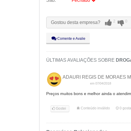
Sáb:
Fechado
Seg:
09:00 - 18:00
Ter:
09:00 - 18:00
2
0
Gostou desta empresa?
Qua:
09:00 - 18:00
Qui:
09:00 - 18:00
Sex:
09:00 - 18:00
Comente e Avalie
Sáb:
Fechado
Dom:
Fechado
ÚLTIMAS AVALIAÇÕES SOBRE
DROG
ADAURI REGIS DE MORAES 
em 07/04/2018
Preços muitos bons e melhor ainda o atendim
Conteúdo inválido
0
gost
Gostei