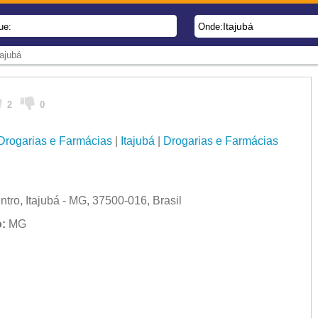
Itajubá
ue:
Onde:
ajubá
2
0
Drogarias e Farmácias
|
Itajubá
|
Drogarias e Farmácias
ntro, Itajubá - MG, 37500-016, Brasil
:
MG